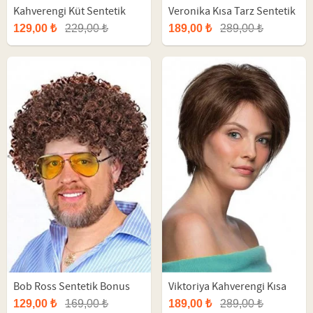
Kahverengi Küt Sentetik
Veronika Kısa Tarz Sentetik
Parti Peruğu
Fiber Peruk
129,00 ₺
229,00 ₺
189,00 ₺
289,00 ₺
Bob Ross Sentetik Bonus
Viktoriya Kahverengi Kısa
Peruk
Fiber Sentetik Peruk
129,00 ₺
169,00 ₺
189,00 ₺
289,00 ₺