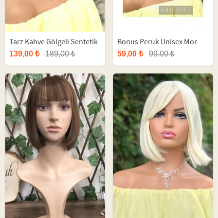
Tarz Kahve Gölgeli Sentetik
Bonus Peruk Unisex Mor
Kısa Peruk
Afro Parti Peruk
139,00 ₺
189,00 ₺
59,00 ₺
99,00 ₺