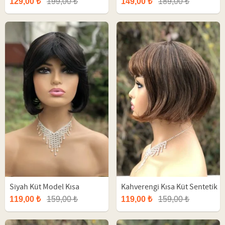
129,00 ₺
199,00 ₺
149,00 ₺
189,00 ₺
Siyah Küt Model Kısa
Kahverengi Kısa Küt Sentetik
Sentetik Peruk
Peruk
119,00 ₺
159,00 ₺
119,00 ₺
159,00 ₺