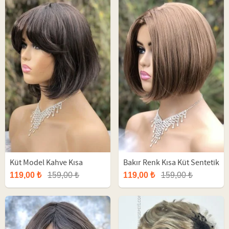
Küt Model Kahve Kısa
Bakır Renk Kısa Küt Sentetik
Sentetik Peruk
Peruk
119,00 ₺
159,00 ₺
119,00 ₺
159,00 ₺