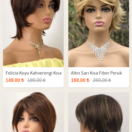
Felicia Koyu Kahverengi Kısa
Altın Sarı Kısa Fiber Peruk
Fiber Sentetik Peruk
149,00 ₺
189,00 ₺
169,00 ₺
269,00 ₺