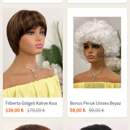
Filberta Gölgeli Kahve Kısa
Bonus Peruk Unisex Beyaz
Fiber Peruk
Afro Parti Peruk
139,00 ₺
179,00 ₺
59,00 ₺
99,00 ₺