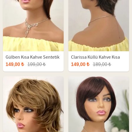
Gülben Kısa Kahve Sentetik
Clarissa Küllü Kahve Kısa
Peruk
Fiber Peruk
149,00 ₺
199,00 ₺
149,00 ₺
189,00 ₺