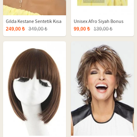
Gilda Kestane Sentetik Kısa
Unisex Afro Siyah Bonus
Peruk
Parti Peruk
249,00 ₺
349,00 ₺
99,00 ₺
139,00 ₺