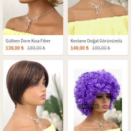
Gülben Dore Kısa Fiber
Kestane Doğal Görünümlü
Sentetik Peruk
Sentetik Kısa Peruk
139,00 ₺
189,00 ₺
149,00 ₺
199,00 ₺