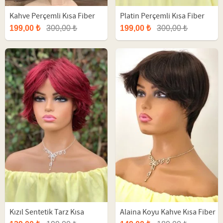
Kahve Perçemli Kısa Fiber
Platin Perçemli Kısa Fiber
Peruk
Peruk
199,00 ₺
300,00 ₺
199,00 ₺
300,00 ₺
Kızıl Sentetik Tarz Kısa
Alaina Koyu Kahve Kısa Fiber
Peruk
Sentetik Peruk