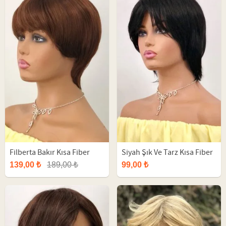
Filberta Bakır Kısa Fiber
Siyah Şık Ve Tarz Kısa Fiber
Peruk
Sentetik Peruk
139,00 ₺
189,00 ₺
99,00 ₺