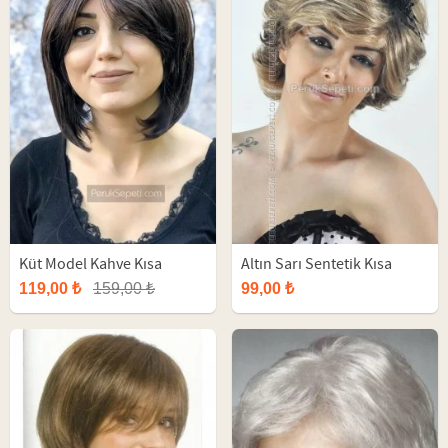
Küt Model Kahve Kısa
Altın Sarı Sentetik Kısa
Sentetik Peruk
Peruk
119,00 ₺
159,00 ₺
99,00 ₺