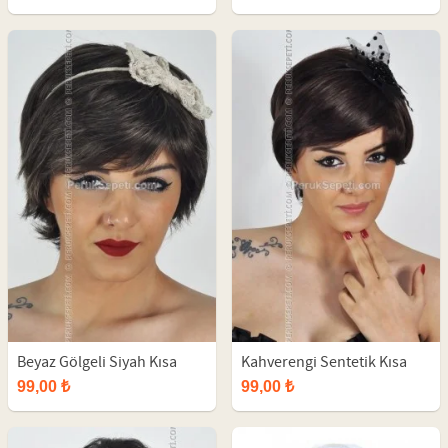
Beyaz Gölgeli Siyah Kısa
Kahverengi Sentetik Kısa
Peruk
Bayan Peruk
99,00 ₺
99,00 ₺