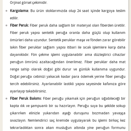
Orjinal görsel çekimidir.
Kargolama:
Bu ürün stoklarımızda olup 24 saat içinde kargoya teslim
edilir.
Fiber Peruk:
Fiber peruk daha sağlam bir materyal olan fiberden üretilir.
Fiber peruk yapısı sentetik peruğa oranla daha güçlü olup kullanım
ömürleri daha uzundur. Sentetik peruklar maşa ve fönden zarar görebilir
lakin fiber peruklar sağlam yapısı itibari ile sıcak işlemlere karşı daha
dayanıklıdır. Fön çekme işlemi uygulanabilir ama düzleştirici cihazlar
peruğun ömrünü azaltacağından önerilmez. Fiber peruklar daha mat
renge sahip olarak doğal gibi durur ve günlük kullanıma uygundur.
Doğal peruğa cebinizi yakacak kadar para ödemek yerine fiber peruğu
tercih edebilirsiniz. Ayarlanabilir lastikli yapısı sayesinde kafanıza göre
ayarlayıp takabilirsiniz.
Fiber Peruk Bakımı:
Fiber peruğu yıkamak için peruğun sığabileceği bir
kapta ılık ve şampuanlı bir su hazırlayın. Peruğu suya bu şekilde sokup
çıkarırken elinizle yukarıdan aşağı duruşunu bozmadan yavaşça
sıvazlayın. Nemlendirici saç kremide uygulayarak bu işlemi birkaç kez
tekrarladıktan sonra akan musluğun altında yine peruğun formunu