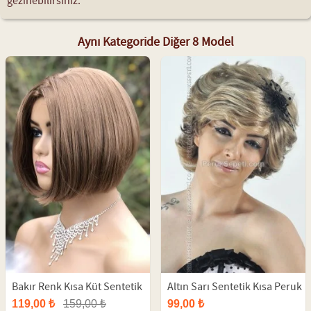
gezinebilirsiniz.
Aynı Kategoride Diğer 8 Model
Bakır Renk Kısa Küt Sentetik
Altın Sarı Sentetik Kısa Peruk
Peruk
119,00 ₺
159,00 ₺
99,00 ₺