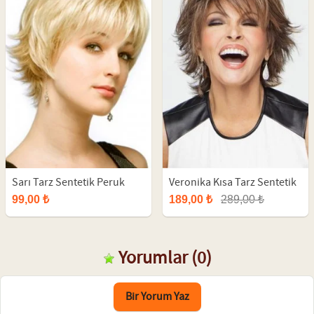
Sarı Tarz Sentetik Peruk
Veronika Kısa Tarz Sentetik
Fiber Peruk
99,00 ₺
189,00 ₺
289,00 ₺
Yorumlar
(0)
Bir Yorum Yaz