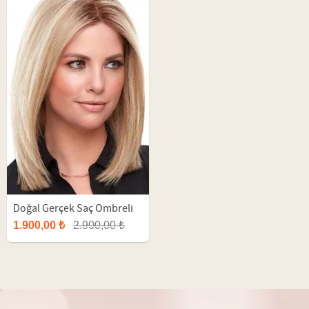
Doğal Gerçek Saç Ombreli
Sarı Orta Peruk
1.900,00 ₺
2.900,00 ₺