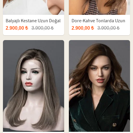
Balyajlı Kestane Uzun Doğal
Dore-Kahve Tonlarda Uzun
Peruk
Doğal Tül Peruk
2.900,00 ₺
3.900,00 ₺
2.900,00 ₺
3.900,00 ₺