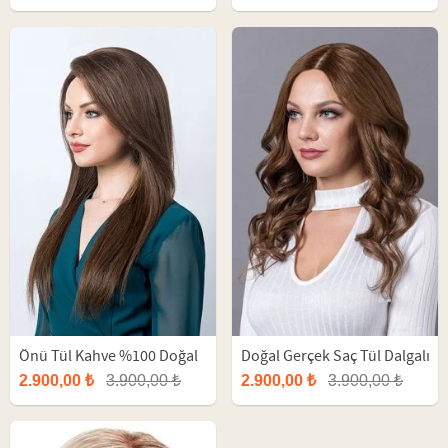
Önü Tül Kahve %100 Doğal
Doğal Gerçek Saç Tül Dalgalı
Uzun Peruk
Kahve Uzun Peruk
2.900,00 ₺
3.900,00 ₺
2.900,00 ₺
3.900,00 ₺