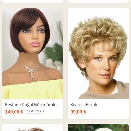
Kestane Doğal Görünümlü
Kıvırcık Peruk
Sentetik Kısa Peruk
149,00 ₺
199,00 ₺
99,00 ₺