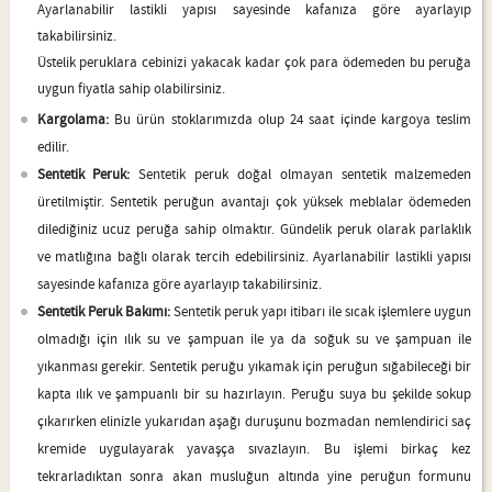
Ayarlanabilir lastikli yapısı sayesinde kafanıza göre ayarlayıp
takabilirsiniz.
Üstelik peruklara cebinizi yakacak kadar çok para ödemeden bu peruğa
uygun fiyatla sahip olabilirsiniz.
Kargolama:
Bu ürün stoklarımızda olup 24 saat içinde kargoya teslim
edilir.
Sentetik Peruk:
Sentetik peruk doğal olmayan sentetik malzemeden
üretilmiştir. Sentetik peruğun avantajı çok yüksek meblalar ödemeden
dilediğiniz ucuz peruğa sahip olmaktır. Gündelik peruk olarak parlaklık
ve matlığına bağlı olarak tercih edebilirsiniz. Ayarlanabilir lastikli yapısı
sayesinde kafanıza göre ayarlayıp takabilirsiniz.
Sentetik Peruk Bakımı:
Sentetik peruk yapı itibarı ile sıcak işlemlere uygun
olmadığı için ılık su ve şampuan ile ya da soğuk su ve şampuan ile
yıkanması gerekir. Sentetik peruğu yıkamak için peruğun sığabileceği bir
kapta ılık ve şampuanlı bir su hazırlayın. Peruğu suya bu şekilde sokup
çıkarırken elinizle yukarıdan aşağı duruşunu bozmadan nemlendirici saç
kremide uygulayarak yavaşça sıvazlayın. Bu işlemi birkaç kez
tekrarladıktan sonra akan musluğun altında yine peruğun formunu