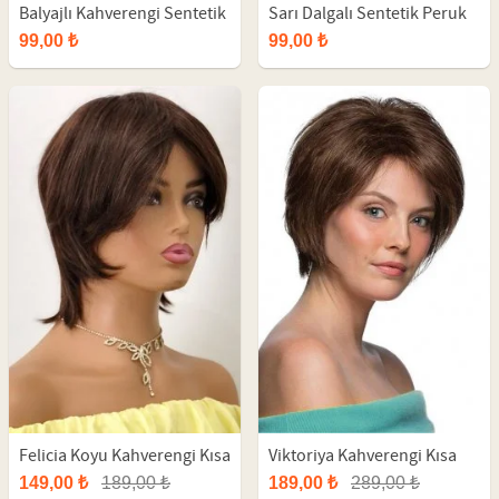
Balyajlı Kahverengi Sentetik
Sarı Dalgalı Sentetik Peruk
Kısa Peruk
99,00 ₺
99,00 ₺
Felicia Koyu Kahverengi Kısa
Viktoriya Kahverengi Kısa
Fiber Sentetik Peruk
Fiber Sentetik Peruk
149,00 ₺
189,00 ₺
189,00 ₺
289,00 ₺