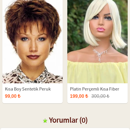
Kısa Boy Sentetik Peruk
Platin Perçemli Kısa Fiber
Peruk
99,00 ₺
199,00 ₺
300,00 ₺
Yorumlar
(0)