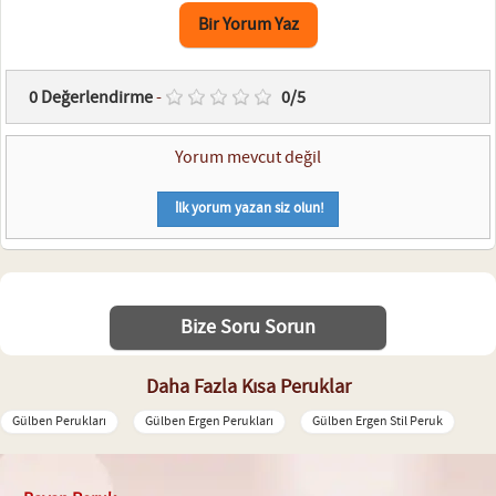
Bir Yorum Yaz
0
Değerlendirme
-
0
/
5
Yorum mevcut değil
İlk yorum yazan siz olun!
Bize Soru Sorun
Daha Fazla Kısa Peruklar
Gülben Perukları
Gülben Ergen Perukları
Gülben Ergen Stil Peruk