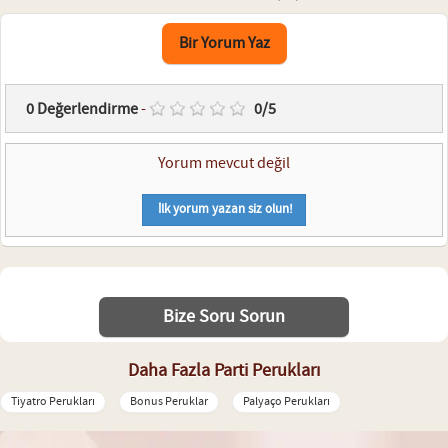
Bir Yorum Yaz
0
Değerlendirme
-
0
/
5
Yorum mevcut değil
İlk yorum yazan siz olun!
Bize Soru Sorun
Daha Fazla Parti Perukları
Tiyatro Perukları
Bonus Peruklar
Palyaço Perukları