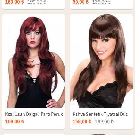
Bayan Peruk
Parti Peruk
169,00 ₺
199,00 ₺
99,00 ₺
139,00 ₺
Kızıl Uzun Dalgalı Parti Peruk
Kahve Sentetik Tiyatral Düz
Uzun Peruk
109,00 ₺
159,00 ₺
199,00 ₺