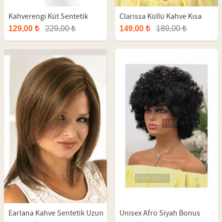
Kahverengi Küt Sentetik
Clarissa Küllü Kahve Kısa
Parti Peruğu
Fiber Peruk
129,00 ₺
229,00 ₺
149,00 ₺
189,00 ₺
Earlana Kahve Sentetik Uzun
Unisex Afro Siyah Bonus