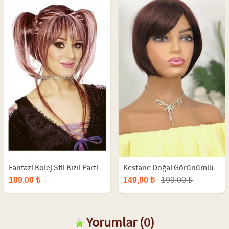
Fantazi Kolej Stil Kızıl Parti
Kestane Doğal Görünümlü
Peruğu
Sentetik Kısa Peruk
109,00 ₺
149,00 ₺
199,00 ₺
Yorumlar
(0)