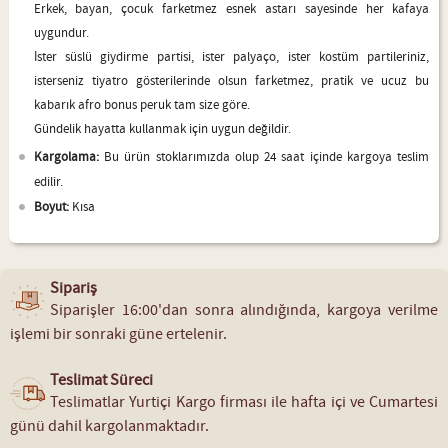
Erkek, bayan, çocuk farketmez esnek astarı sayesinde her kafaya
uygundur.
İster süslü giydirme partisi, ister palyaço, ister kostüm partileriniz,
isterseniz tiyatro gösterilerinde olsun farketmez, pratik ve ucuz bu
kabarık afro bonus peruk tam size göre.
Gündelik hayatta kullanmak için uygun değildir.
Kargolama:
Bu ürün stoklarımızda olup 24 saat içinde kargoya teslim
edilir.
Boyut:
Kısa
Sipariş
Siparişler 16:00'dan sonra alındığında, kargoya verilme
işlemi bir sonraki güne ertelenir.
Teslimat Süreci
Teslimatlar Yurtiçi Kargo firması ile hafta içi ve Cumartesi
günü dahil kargolanmaktadır.