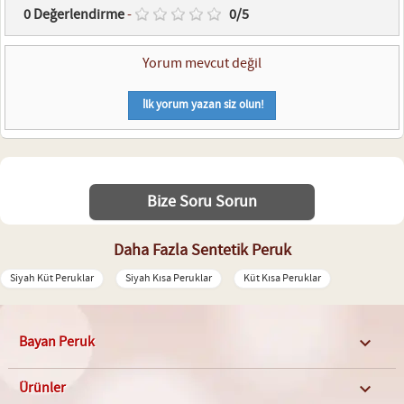
0
Değerlendirme
-
0
/
5
Yorum mevcut değil
İlk yorum yazan siz olun!
Bize Soru Sorun
Daha Fazla Sentetik Peruk
Siyah Küt Peruklar
Siyah Kısa Peruklar
Küt Kısa Peruklar
Bayan Peruk

Ürünler
