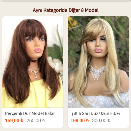
Aynı Kategoride Diğer 8 Model
Perçemli Düz Model Bakır
Işıltılı Sarı Düz Uzun Fiber
Sentetik Uzun Peruk
Peruk
159,00 ₺
260,00 ₺
199,00 ₺
300,00 ₺