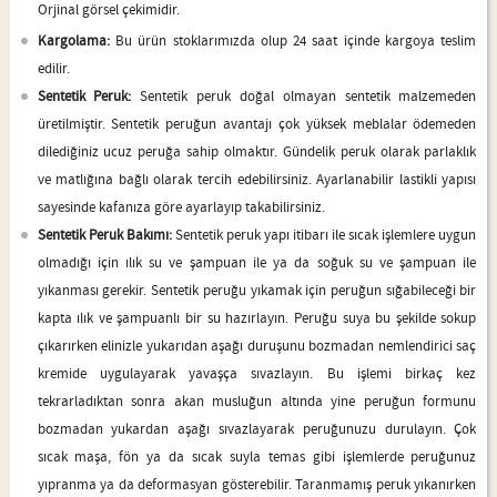
Orjinal görsel çekimidir.
Kargolama:
Bu ürün stoklarımızda olup 24 saat içinde kargoya teslim
edilir.
Sentetik Peruk:
Sentetik peruk doğal olmayan sentetik malzemeden
üretilmiştir. Sentetik peruğun avantajı çok yüksek meblalar ödemeden
dilediğiniz ucuz peruğa sahip olmaktır. Gündelik peruk olarak parlaklık
ve matlığına bağlı olarak tercih edebilirsiniz. Ayarlanabilir lastikli yapısı
sayesinde kafanıza göre ayarlayıp takabilirsiniz.
Sentetik Peruk Bakımı:
Sentetik peruk yapı itibarı ile sıcak işlemlere uygun
olmadığı için ılık su ve şampuan ile ya da soğuk su ve şampuan ile
yıkanması gerekir. Sentetik peruğu yıkamak için peruğun sığabileceği bir
kapta ılık ve şampuanlı bir su hazırlayın. Peruğu suya bu şekilde sokup
çıkarırken elinizle yukarıdan aşağı duruşunu bozmadan nemlendirici saç
kremide uygulayarak yavaşça sıvazlayın. Bu işlemi birkaç kez
tekrarladıktan sonra akan musluğun altında yine peruğun formunu
bozmadan yukardan aşağı sıvazlayarak peruğunuzu durulayın. Çok
sıcak maşa, fön ya da sıcak suyla temas gibi işlemlerde peruğunuz
yıpranma ya da deformasyan gösterebilir. Taranmamış peruk yıkanırken