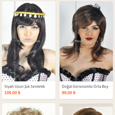
Siyah Uzun Şık Sentetik
Doğal Görünümlü Orta Boy
Peruk
Sentetik Peruk
109,00 ₺
99,00 ₺