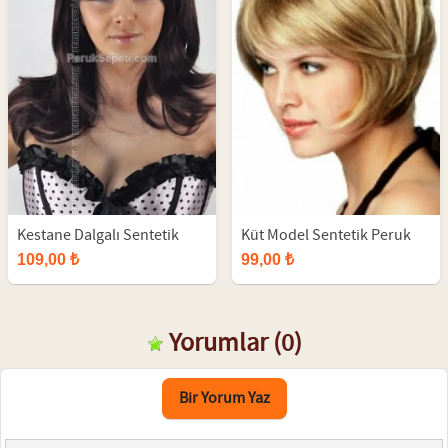
Kestane Dalgalı Sentetik
Küt Model Sentetik Peruk
Uzun Peruk
109,00 ₺
99,00 ₺
Yorumlar
(0)
Bir Yorum Yaz