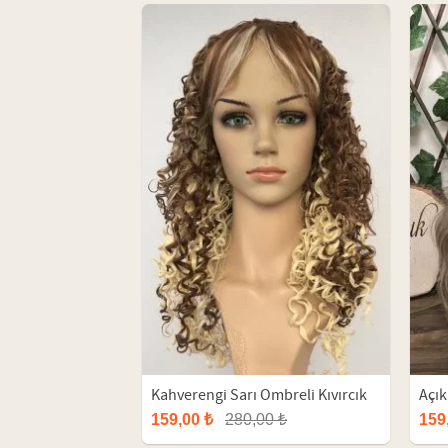
Kahverengi Sarı Ombreli Kıvırcık
Açık
Fiber Peruk
Per
159,00 ₺
280,00 ₺
159