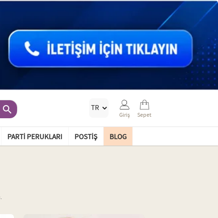

Giriş
Sepet
PARTI PERUKLARI
POSTIŞ
BLOG
.