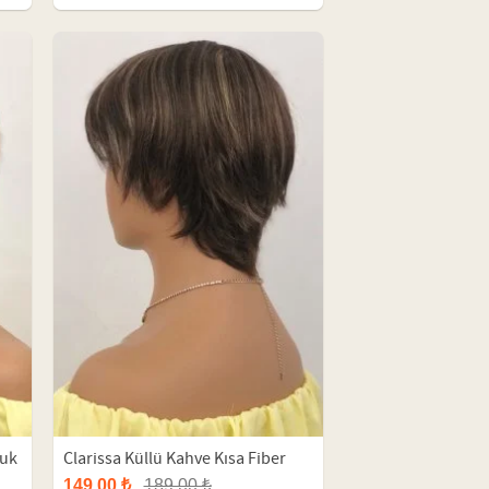
ruk
Clarissa Küllü Kahve Kısa Fiber
Peruk
149,00 ₺
189,00 ₺