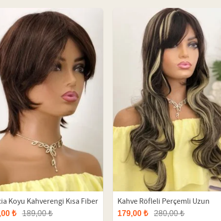
cia Koyu Kahverengi Kısa Fiber
Kahve Röfleli Perçemli Uzun
etik Peruk
Dalgalı Fiber Peruk
,00 ₺
189,00 ₺
179,00 ₺
280,00 ₺