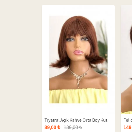
Tiyatral Açık Kahve Orta Boy Küt
Feli
Sentetik Peruk
Sent
89,00 ₺
139,00 ₺
149