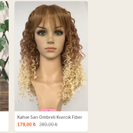
Kahve Sarı Ombreli Kıvırcık Fiber
Peruk
179,00 ₺
280,00 ₺