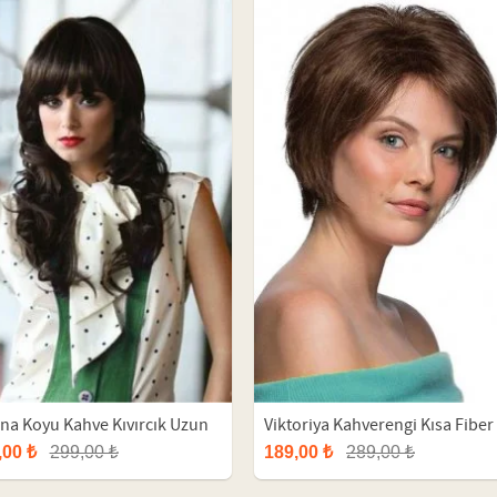
na Koyu Kahve Kıvırcık Uzun
Viktoriya Kahverengi Kısa Fiber
etik Peruk
Sentetik Peruk
,00 ₺
299,00 ₺
189,00 ₺
289,00 ₺