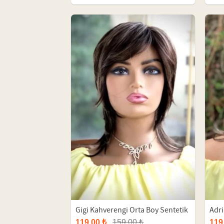
Gigi Kahverengi Orta Boy Sentetik
Adri
Peruk
Sent
119,00 ₺
159,00 ₺
119