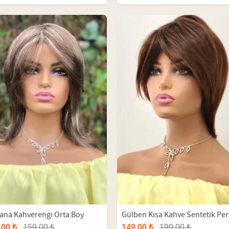
ana Kahverengi Orta Boy
Gülben Kısa Kahve Sentetik Pe
etik Peruk
,00 ₺
159,00 ₺
149,00 ₺
199,00 ₺