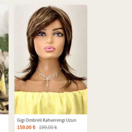
Gigi Ombreli Kahverengi Uzun
Fiber Peruk
159,00 ₺
199,00 ₺