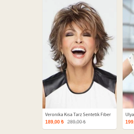
Veronika Kısa Tarz Sentetik Fiber
Ulya
Peruk
Sent
189,00 ₺
289,00 ₺
199