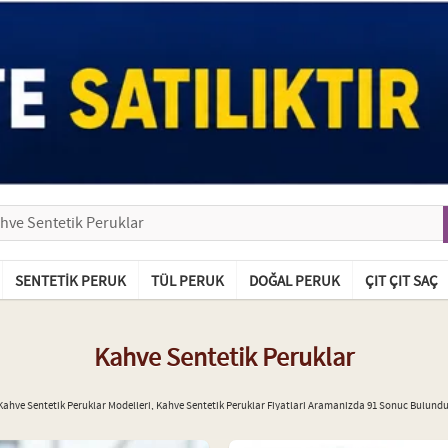
SENTETIK PERUK
TÜL PERUK
DOĞAL PERUK
ÇIT ÇIT SAÇ
Kahve Sentetik Peruklar
Kahve Sentetik Peruklar Modelleri, Kahve Sentetik Peruklar Fiyatlari Aramanizda 91 Sonuc Bulundu