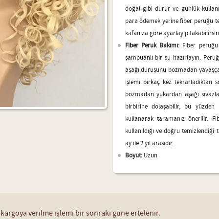
doğal gibi durur ve günlük kulla
para ödemek yerine fiber peruğu terc
kafanıza göre ayarlayıp takabilirsin
Fiber Peruk Bakımı:
Fiber peruğu
şampuanlı bir su hazırlayın. Peruğ
aşağı duruşunu bozmadan yavaşça 
işlemi birkaç kez tekrarladıktan
bozmadan yukardan aşağı sıvazlay
birbirine dolaşabilir, bu yüzden
kullanarak taramanız önerilir. F
kullanıldığı ve doğru temizlendiği
ay ile 2 yıl arasıdır.
Boyut:
Uzun
 kargoya verilme işlemi bir sonraki güne ertelenir.