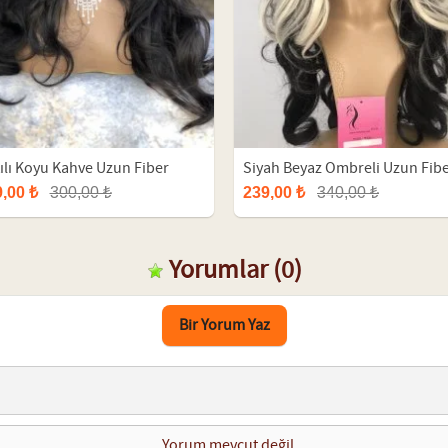
ltılı Koyu Kahve Uzun Fiber
Siyah Beyaz Ombreli Uzun Fib
uk
Peruk
,00 ₺
300,00 ₺
239,00 ₺
340,00 ₺
Yorumlar
(0)
Bir Yorum Yaz
Yorum mevcut değil