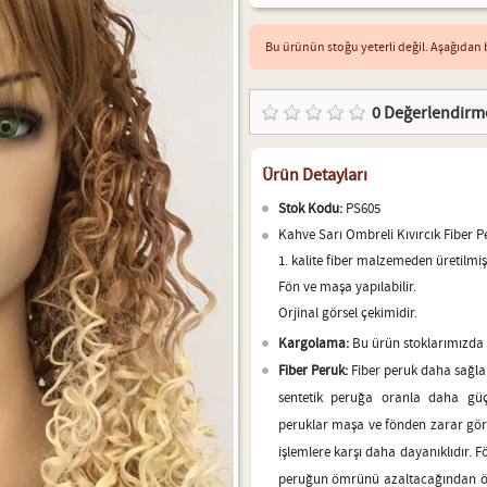
Bu ürünün stoğu yeterli değil. Aşağıdan b
0
Değerlendirm
Ürün Detayları
Stok Kodu:
PS605
Kahve Sarı Ombreli Kıvırcık Fiber P
1. kalite fiber malzemeden üretilmişt
Fön ve maşa yapılabilir.
Orjinal görsel çekimidir.
Kargolama:
Bu ürün stoklarımızda o
Fiber Peruk:
Fiber peruk daha sağlam
sentetik peruğa oranla daha güç
peruklar maşa ve fönden zarar görebi
işlemlere karşı daha dayanıklıdır. 
peruğun ömrünü azaltacağından ön