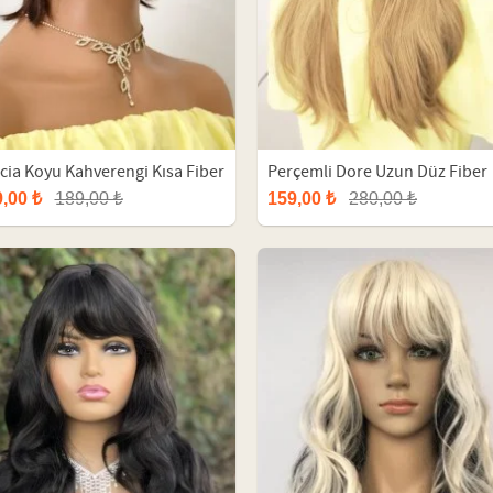
icia Koyu Kahverengi Kısa Fiber
Perçemli Dore Uzun Düz Fiber
tetik Peruk
Peruk
,00 ₺
189,00 ₺
159,00 ₺
280,00 ₺