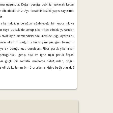
nıma uygundur. Doğal peruğa cebinizi yakacak kadar
ih edebilirsiniz. Ayarlanabilir lastikli yapısı sayesinde
iz.
 yıkamak için peruğun sığabileceği bir kapta ılık ve
u suya bu şekilde sokup çıkarırken elinizle yukarıdan
sıvazlayın. Nemlendirici saç kremide uygulayarak bu
 sonra akan musluğun altında yine peruğun formunu
arak peruğunuzu durulayın. Fiber peruk yıkanırken
 peruğunuzu geniş dişli ve iğne uçlu peruk fırçası
iber güçlü bir sentetik malzeme olduğundan, doğru
 takdirde kullanım ömrü ortalama kişiye bağlı olarak 9