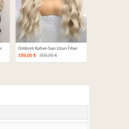
er
Ombreli Kahve-Sarı Uzun Fiber
Peruk
199,00 ₺
300,00 ₺