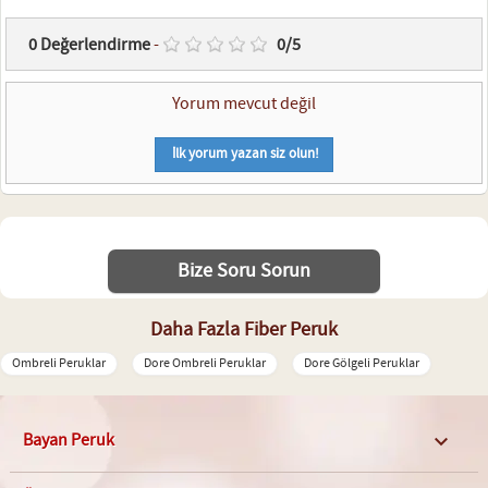
0
Değerlendirme
-
0
/
5
Yorum mevcut değil
İlk yorum yazan siz olun!
Bize Soru Sorun
Daha Fazla Fiber Peruk
Ombreli Peruklar
Dore Ombreli Peruklar
Dore Gölgeli Peruklar
Bayan Peruk
