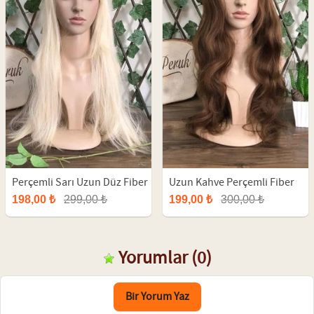
Perçemli Sarı Uzun Düz Fiber
Uzun Kahve Perçemli Fiber
Peruk
Peruk
198,00 ₺
299,00 ₺
199,00 ₺
300,00 ₺
Yorumlar
(0)
Bir Yorum Yaz