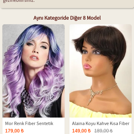
gezinebilirsiniz.
Aynı Kategoride Diğer 8 Model
Mor Renk Fiber Sentetik
Alaina Koyu Kahve Kısa Fiber
Peruk
Sentetik Peruk
179,00 ₺
149,00 ₺
189,00 ₺