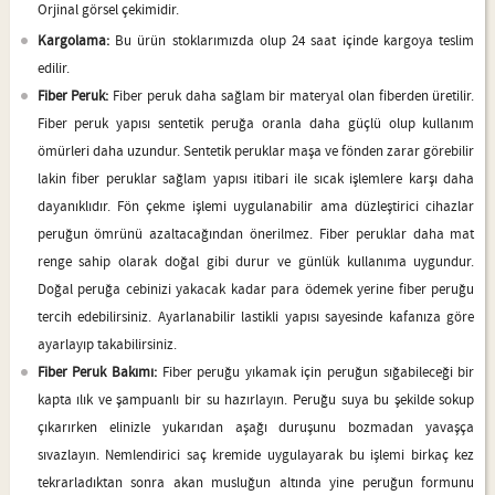
Orjinal görsel çekimidir.
Kargolama:
Bu ürün stoklarımızda olup 24 saat içinde kargoya teslim
edilir.
Fiber Peruk:
Fiber peruk daha sağlam bir materyal olan fiberden üretilir.
Fiber peruk yapısı sentetik peruğa oranla daha güçlü olup kullanım
ömürleri daha uzundur. Sentetik peruklar maşa ve fönden zarar görebilir
lakin fiber peruklar sağlam yapısı itibari ile sıcak işlemlere karşı daha
dayanıklıdır. Fön çekme işlemi uygulanabilir ama düzleştirici cihazlar
peruğun ömrünü azaltacağından önerilmez. Fiber peruklar daha mat
renge sahip olarak doğal gibi durur ve günlük kullanıma uygundur.
Doğal peruğa cebinizi yakacak kadar para ödemek yerine fiber peruğu
tercih edebilirsiniz. Ayarlanabilir lastikli yapısı sayesinde kafanıza göre
ayarlayıp takabilirsiniz.
Fiber Peruk Bakımı:
Fiber peruğu yıkamak için peruğun sığabileceği bir
kapta ılık ve şampuanlı bir su hazırlayın. Peruğu suya bu şekilde sokup
çıkarırken elinizle yukarıdan aşağı duruşunu bozmadan yavaşça
sıvazlayın. Nemlendirici saç kremide uygulayarak bu işlemi birkaç kez
tekrarladıktan sonra akan musluğun altında yine peruğun formunu