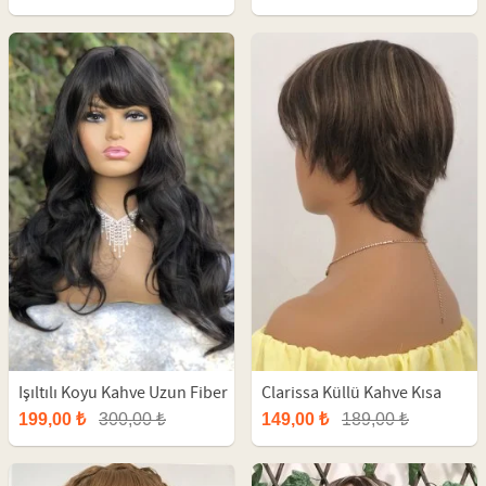
Işıltılı Koyu Kahve Uzun Fiber
Clarissa Küllü Kahve Kısa
Peruk
Fiber Peruk
199,00 ₺
300,00 ₺
149,00 ₺
189,00 ₺