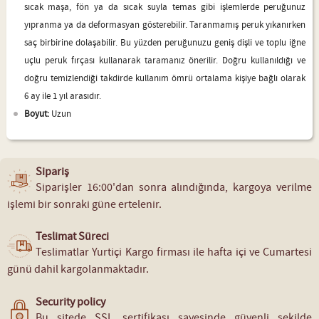
sıcak maşa, fön ya da sıcak suyla temas gibi işlemlerde peruğunuz
yıpranma ya da deformasyan gösterebilir. Taranmamış peruk yıkanırken
saç birbirine dolaşabilir. Bu yüzden peruğunuzu geniş dişli ve toplu iğne
uçlu peruk fırçası kullanarak taramanız önerilir. Doğru kullanıldığı ve
doğru temizlendiği takdirde kullanım ömrü ortalama kişiye bağlı olarak
6 ay ile 1 yıl arasıdır.
Boyut:
Uzun
Sipariş
Siparişler 16:00'dan sonra alındığında, kargoya verilme
işlemi bir sonraki güne ertelenir.
Teslimat Süreci
Teslimatlar Yurtiçi Kargo firması ile hafta içi ve Cumartesi
günü dahil kargolanmaktadır.
Security policy
Bu sitede SSL sertifikası sayesinde güvenli şekilde