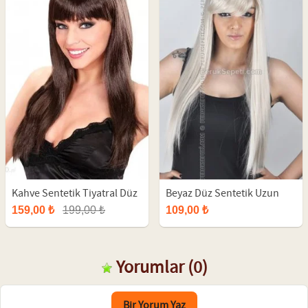
Kahve Sentetik Tiyatral Düz
Beyaz Düz Sentetik Uzun
Uzun Peruk
Peruk
159,00 ₺
199,00 ₺
109,00 ₺
Yorumlar
(0)
Bir Yorum Yaz