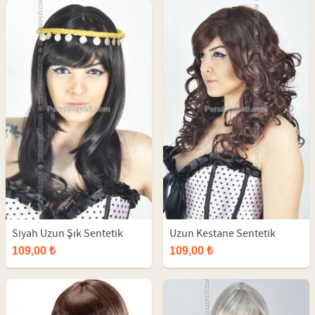
Siyah Uzun Şık Sentetik
Uzun Kestane Sentetik
Peruk
Kıvırcık Peruk
109,00 ₺
109,00 ₺