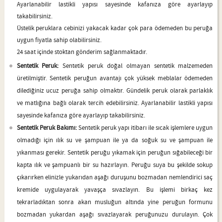
Ayarlanabilir lastikli yapısı sayesinde kafanıza göre ayarlayıp
takabilirsiniz.
Üstelik peruklara cebinizi yakacak kadar çok para ödemeden bu peruğa
uygun fiyatla sahip olabilirsiniz.
24 saat içinde stoktan gönderim sağlanmaktadır.
Sentetik Peruk:
Sentetik peruk doğal olmayan sentetik malzemeden
üretilmiştir. Sentetik peruğun avantajı çok yüksek meblalar ödemeden
dilediğiniz ucuz peruğa sahip olmaktır. Gündelik peruk olarak parlaklık
ve matlığına bağlı olarak tercih edebilirsiniz. Ayarlanabilir lastikli yapısı
sayesinde kafanıza göre ayarlayıp takabilirsiniz.
Sentetik Peruk Bakımı:
Sentetik peruk yapı itibarı ile sıcak işlemlere uygun
olmadığı için ılık su ve şampuan ile ya da soğuk su ve şampuan ile
yıkanması gerekir. Sentetik peruğu yıkamak için peruğun sığabileceği bir
kapta ılık ve şampuanlı bir su hazırlayın. Peruğu suya bu şekilde sokup
çıkarırken elinizle yukarıdan aşağı duruşunu bozmadan nemlendirici saç
kremide uygulayarak yavaşça sıvazlayın. Bu işlemi birkaç kez
tekrarladıktan sonra akan musluğun altında yine peruğun formunu
bozmadan yukardan aşağı sıvazlayarak peruğunuzu durulayın. Çok