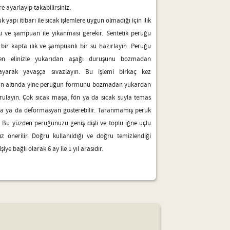
re ayarlayıp takabilirsiniz.
k yapı itibarı ile sıcak işlemlere uygun olmadığı için ılık
 ve şampuan ile yıkanması gerekir. Sentetik peruğu
bir kapta ılık ve şampuanlı bir su hazırlayın. Peruğu
ken elinizle yukarıdan aşağı duruşunu bozmadan
ayarak yavaşça sıvazlayın. Bu işlemi birkaç kez
un altında yine peruğun formunu bozmadan yukardan
ulayın. Çok sıcak maşa, fön ya da sıcak suyla temas
ma ya da deformasyan gösterebilir. Taranmamış peruk
r. Bu yüzden peruğunuzu geniş dişli ve toplu iğne uçlu
z önerilir. Doğru kullanıldığı ve doğru temizlendiği
e bağlı olarak 6 ay ile 1 yıl arasıdır.