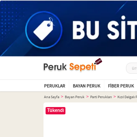
PERUKLAR
BAYAN PERUK
FIBER PERUK
Ana Sayfa
Bayan Peruk
Parti Perukları
Kızıl Dalgal
Tükendi