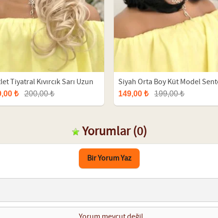
let Tiyatral Kıvırcık Sarı Uzun
Siyah Orta Boy Küt Model Sent
uk
Peruk
,00 ₺
200,00 ₺
149,00 ₺
199,00 ₺
Yorumlar
(0)
Bir Yorum Yaz
Yorum mevcut değil