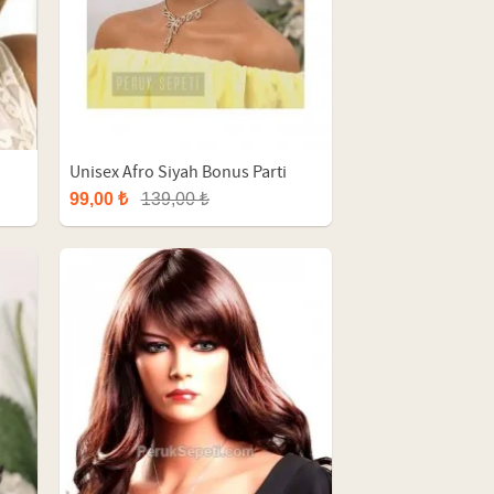
Unisex Afro Siyah Bonus Parti
Peruk
99,00 ₺
139,00 ₺