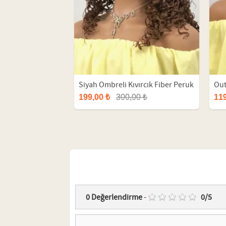
Siyah Ombreli Kıvırcık Fiber Peruk
Out
Per
199,00 ₺
300,00 ₺
119
0
Değerlendirme
-
0
/
5