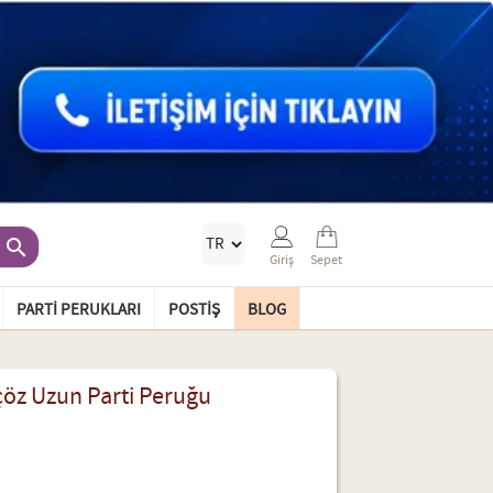

Giriş
Sepet
PARTI PERUKLARI
POSTIŞ
BLOG
nçöz Uzun Parti Peruğu