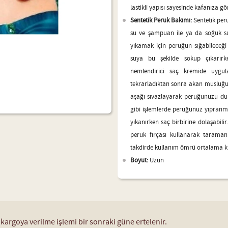
lastikli yapısı sayesinde kafanıza gö
Sentetik Peruk Bakımı:
Sentetik peru
su ve şampuan ile ya da soğuk su
yıkamak için peruğun sığabileceği 
suya bu şekilde sokup çıkarır
nemlendirici saç kremide uygul
tekrarladıktan sonra akan musluğ
aşağı sıvazlayarak peruğunuzu dur
gibi işlemlerde peruğunuz yıpran
yıkanırken saç birbirine dolaşabili
peruk fırçası kullanarak taramanı
takdirde kullanım ömrü ortalama kişiy
Boyut:
Uzun
 kargoya verilme işlemi bir sonraki güne ertelenir.