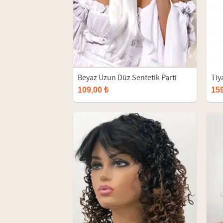
Beyaz Uzun Düz Sentetik Parti
Tiy
Peruk
Per
109,00 ₺
159