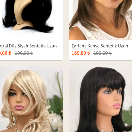
atral Düz Siyah Sentetik Uzun
Earlana Kahve Sentetik Uzun
uk
Bayan Peruk
,00 ₺
199,00 ₺
169,00 ₺
199,00 ₺