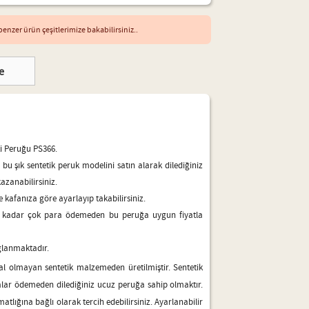
enzer ürün çeşitlerimize bakabilirsiniz..
e
ti Peruğu PS366.
 bu şık sentetik peruk modelini satın alarak dilediğiniz
azanabilirsiniz.
de kafanıza göre ayarlayıp takabilirsiniz.
ak kadar çok para ödemeden bu peruğa uygun fiyatla
ğlanmaktadır.
al olmayan sentetik malzemeden üretilmiştir. Sentetik
lar ödemeden dilediğiniz ucuz peruğa sahip olmaktır.
atlığına bağlı olarak tercih edebilirsiniz. Ayarlanabilir