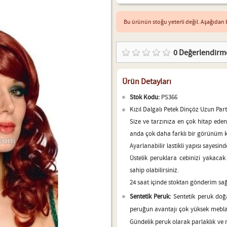
Bu ürünün stoğu yeterli değil. Aşağıdan b
0
Değerlendirm
Ürün Detayları
Stok Kodu:
PS366
Kızıl Dalgalı Petek Dinçöz Uzun Par
Size ve tarzınıza en çok hitap eden
anda çok daha farklı bir görünüm k
Ayarlanabilir lastikli yapısı sayesin
Üstelik peruklara cebinizi yakac
sahip olabilirsiniz.
24 saat içinde stoktan gönderim sa
Sentetik Peruk:
Sentetik peruk doğ
peruğun avantajı çok yüksek mebla
Gündelik peruk olarak parlaklık ve m