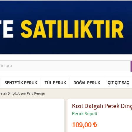
SENTETIK PERUK
TÜL PERUK
DOĞAL PERUK
ÇIT ÇIT SAÇ
ı Petek Dinçöz Uzun Parti Peruğu
Kızıl Dalgalı Petek Di
Peruk Sepeti
109,00 ₺