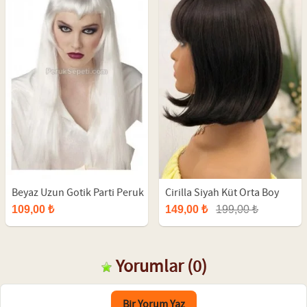
Beyaz Uzun Gotik Parti Peruk
Cirilla Siyah Küt Orta Boy
Sentetik Peruk
109,00 ₺
149,00 ₺
199,00 ₺
Yorumlar
(0)
Bir Yorum Yaz