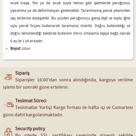
sıcak maşa, fön ya da sıcak suyla temas gibi işlemlerde peruğunuz
yıpranma ya da deformasyan gösterebilir. Taranmamış peruk yıkanırken
saç birbirine dolaşabilir. Bu yüzden peruğunuzu geniş dişli ve toplu iğne
uçlu peruk fırçası kullanarak taramanız önerilir. Doğru kullanıldığı ve
doğru temizlendiği takdirde kullanım ömrü ortalama kişiye bağlı olarak
6 ay ile 1 yıl arasıdır.
Boyut:
Uzun
Sipariş
Siparişler 16:00'dan sonra alındığında, kargoya verilme
işlemi bir sonraki güne ertelenir.
Teslimat Süreci
Teslimatlar Yurtiçi Kargo firması ile hafta içi ve Cumartesi
günü dahil kargolanmaktadır.
Security policy
Bu sitede SSL sertifikası sayesinde güvenli şekilde