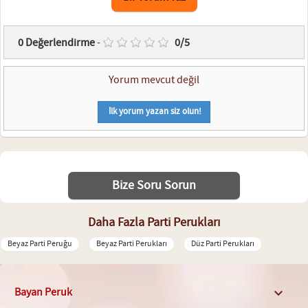
0
Değerlendirme
-
0
/
5
Yorum mevcut değil
İlk yorum yazan siz olun!
Bize Soru Sorun
Daha Fazla Parti Perukları
Beyaz Parti Peruğu
Beyaz Parti Perukları
Düz Parti Perukları
Bayan Peruk
