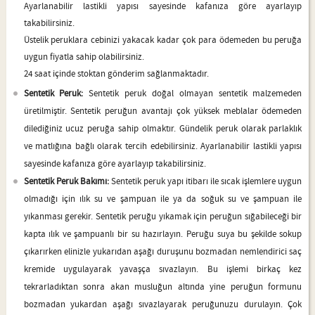
Ayarlanabilir lastikli yapısı sayesinde kafanıza göre ayarlayıp
takabilirsiniz.
Üstelik peruklara cebinizi yakacak kadar çok para ödemeden bu peruğa
uygun fiyatla sahip olabilirsiniz.
24 saat içinde stoktan gönderim sağlanmaktadır.
Sentetik Peruk:
Sentetik peruk doğal olmayan sentetik malzemeden
üretilmiştir. Sentetik peruğun avantajı çok yüksek meblalar ödemeden
dilediğiniz ucuz peruğa sahip olmaktır. Gündelik peruk olarak parlaklık
ve matlığına bağlı olarak tercih edebilirsiniz. Ayarlanabilir lastikli yapısı
sayesinde kafanıza göre ayarlayıp takabilirsiniz.
Sentetik Peruk Bakımı:
Sentetik peruk yapı itibarı ile sıcak işlemlere uygun
olmadığı için ılık su ve şampuan ile ya da soğuk su ve şampuan ile
yıkanması gerekir. Sentetik peruğu yıkamak için peruğun sığabileceği bir
kapta ılık ve şampuanlı bir su hazırlayın. Peruğu suya bu şekilde sokup
çıkarırken elinizle yukarıdan aşağı duruşunu bozmadan nemlendirici saç
kremide uygulayarak yavaşça sıvazlayın. Bu işlemi birkaç kez
tekrarladıktan sonra akan musluğun altında yine peruğun formunu
bozmadan yukardan aşağı sıvazlayarak peruğunuzu durulayın. Çok