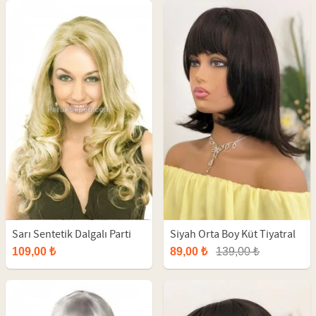
Sarı Sentetik Dalgalı Parti
Siyah Orta Boy Küt Tiyatral
Peruğu
Sentetik Peruk
109,00 ₺
89,00 ₺
139,00 ₺