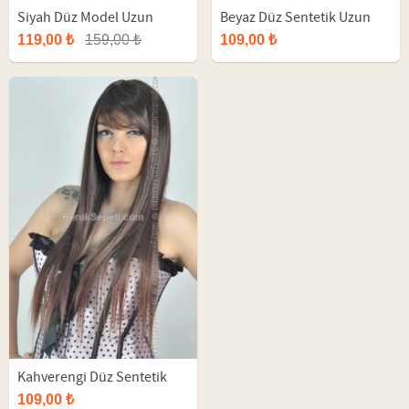
Siyah Düz Model Uzun
Beyaz Düz Sentetik Uzun
Sentetik Peruk
Peruk
119,00 ₺
159,00 ₺
109,00 ₺
Kahverengi Düz Sentetik
Uzun Peruk
109,00 ₺