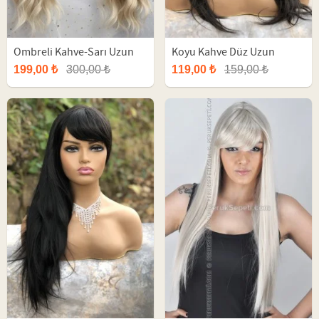
Ombreli Kahve-Sarı Uzun
Koyu Kahve Düz Uzun
Fiber Peruk
Sentetik Peruk
199,00 ₺
300,00 ₺
119,00 ₺
159,00 ₺