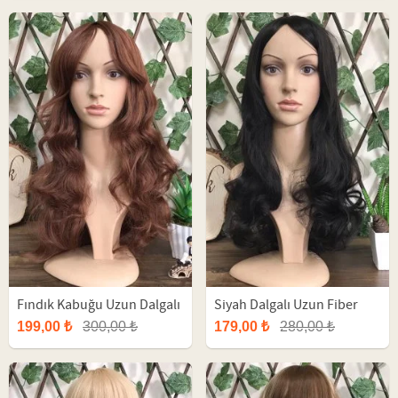
Fındık Kabuğu Uzun Dalgalı
Siyah Dalgalı Uzun Fiber
Fiber Peruk
Peruk
199,00 ₺
300,00 ₺
179,00 ₺
280,00 ₺