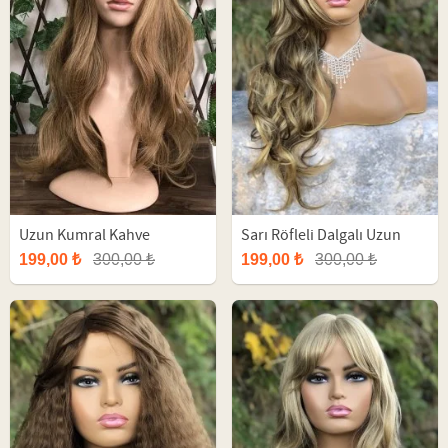
Uzun Kumral Kahve
Sarı Röfleli Dalgalı Uzun
Perçemli Fiber Peruk
Fiber Peruk
199,00 ₺
300,00 ₺
199,00 ₺
300,00 ₺