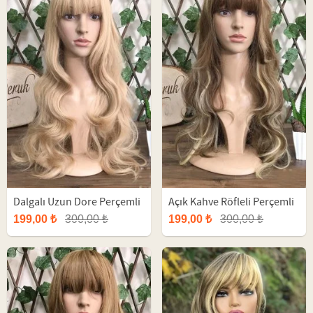
Dalgalı Uzun Dore Perçemli
Açık Kahve Röfleli Perçemli
Fiber Peruk
Uzun Dalgalı Fiber Peruk
199,00 ₺
300,00 ₺
199,00 ₺
300,00 ₺