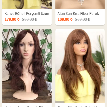
Kahve Röfleli Perçemli Uzun
Altın Sarı Kısa Fiber Peruk
Dalgalı Fiber Peruk
179,00 ₺
280,00 ₺
169,00 ₺
269,00 ₺