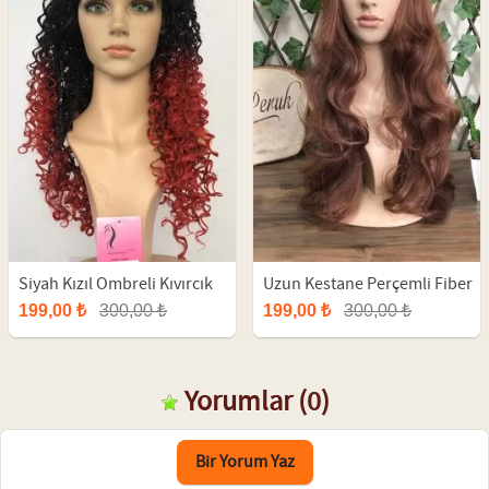
Siyah Kızıl Ombreli Kıvırcık
Uzun Kestane Perçemli Fiber
Fiber Peruk
Peruk
199,00 ₺
300,00 ₺
199,00 ₺
300,00 ₺
Yorumlar
(0)
Bir Yorum Yaz