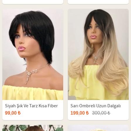
Siyah Şık Ve Tarz Kısa Fiber
Sarı Ombreli Uzun Dalgalı
Sentetik Peruk
Fiber Peruk
99,00 ₺
199,00 ₺
300,00 ₺