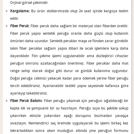
Orjinal görsel çekimidir.
Kargolama:
Bu ürün stoklarımızda olup 24 saat içinde kargoya teslim
edilir.
Fiber Peruk:
Fiber peruk daha sağlam bir materyal olan fiberden üretilir.
Fiber peruk yapısı sentetik peruğa oranla daha güçlü olup kullanım
ömürleri daha uzundur. Sentetik peruklar maşa ve fönden zarar görebilir
lakin fiber peruklar sağlam yapısı itibari ile sıcak işlemlere karşı daha
dayanıklıdır. Fön çekme işlemi uygulanabilir ama düzleştirici cihazlar
peruğun ömrünü azaltacağından önerilmez. Fiber peruklar daha mat
renge sahip olarak doğal gibi durur ve günlük kullanıma uygundur.
Doğal peruğa cebinizi yakacak kadar para ödemek yerine fiber peruğu
tercih edebilirsiniz. Ayarlanabilir lastikli yapısı sayesinde kafanıza göre
ayarlayıp takabilirsiniz.
Fiber Peruk Bakımı:
Fiber peruğu yıkamak için peruğun sığabileceği bir
kapta ılık ve şampuanlı bir su hazırlayın. Peruğu suya bu şekilde sokup
çıkarırken elinizle yukarıdan aşağı duruşunu bozmadan yavaşça
sıvazlayın. Nemlendirici saç kremide uygulayarak bu işlemi birkaç kez
tekrarladıktan sonra akan musluğun altında yine peruğun formunu