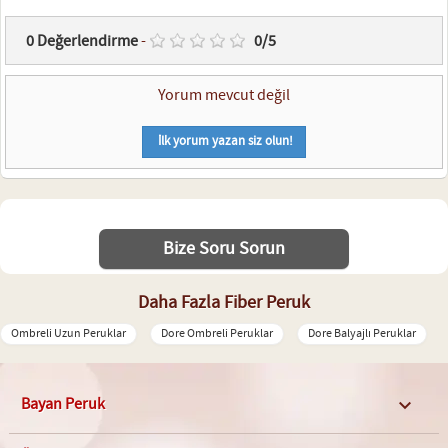
0
Değerlendirme
-
0
/
5
Yorum mevcut değil
İlk yorum yazan siz olun!
Bize Soru Sorun
Daha Fazla Fiber Peruk
Ombreli Uzun Peruklar
Dore Ombreli Peruklar
Dore Balyajlı Peruklar
Bayan Peruk
