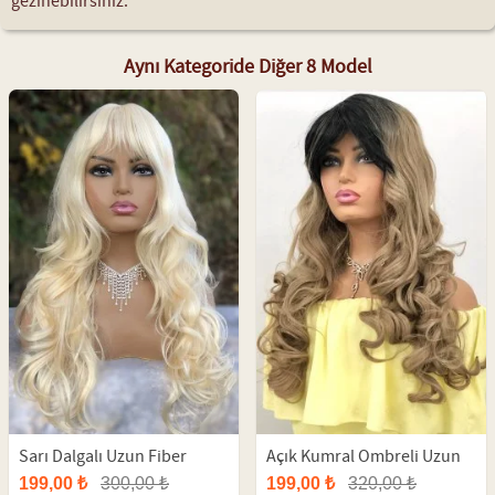
gezinebilirsiniz.
Aynı Kategoride Diğer 8 Model
Sarı Dalgalı Uzun Fiber
Açık Kumral Ombreli Uzun
Peruk
Fiber Peruk
199,00 ₺
300,00 ₺
199,00 ₺
320,00 ₺