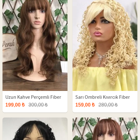
Uzun Kahve Perçemli Fiber
Sarı Ombreli Kıvırcık Fiber
Peruk
Peruk
199,00 ₺
300,00 ₺
159,00 ₺
280,00 ₺