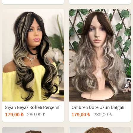
Siyah Beyaz Röfleli Perçemli
Ombreli Dore Uzun Dalgalı
Uzun Dalgalı Fiber Peruk
Fiber Peruk
179,00 ₺
280,00 ₺
179,00 ₺
280,00 ₺