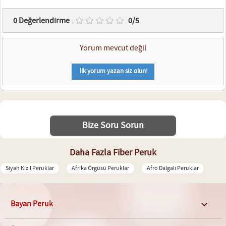
0
Değerlendirme
-
0
/
5
Yorum mevcut değil
İlk yorum yazan siz olun!
Bize Soru Sorun
Daha Fazla Fiber Peruk
Siyah Kızıl Peruklar
Afrika Örgüsü Peruklar
Afro Dalgalı Peruklar
Bayan Peruk
