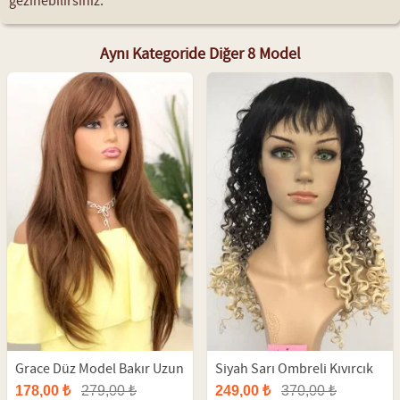
gezinebilirsiniz.
Aynı Kategoride Diğer 8 Model
Grace Düz Model Bakır Uzun
Siyah Sarı Ombreli Kıvırcık
Fiber Peruk
Fiber Peruk
178,00 ₺
279,00 ₺
249,00 ₺
370,00 ₺