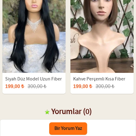
Siyah Düz Model Uzun Fiber
Kahve Perçemli Kısa Fiber
Peruk
Peruk
199,00 ₺
300,00 ₺
199,00 ₺
300,00 ₺
Yorumlar
(0)
Bir Yorum Yaz