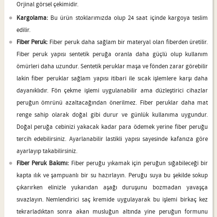
Orjinal görsel çekimidir.
Kargolama:
Bu ürün stoklarımızda olup 24 saat içinde kargoya teslim
edilir.
Fiber Peruk:
Fiber peruk daha sağlam bir materyal olan fiberden üretilir.
Fiber peruk yapısı sentetik peruğa oranla daha güçlü olup kullanım
ömürleri daha uzundur. Sentetik peruklar maşa ve fönden zarar görebilir
lakin fiber peruklar sağlam yapısı itibari ile sıcak işlemlere karşı daha
dayanıklıdır. Fön çekme işlemi uygulanabilir ama düzleştirici cihazlar
peruğun ömrünü azaltacağından önerilmez. Fiber peruklar daha mat
renge sahip olarak doğal gibi durur ve günlük kullanıma uygundur.
Doğal peruğa cebinizi yakacak kadar para ödemek yerine fiber peruğu
tercih edebilirsiniz. Ayarlanabilir lastikli yapısı sayesinde kafanıza göre
ayarlayıp takabilirsiniz.
Fiber Peruk Bakımı:
Fiber peruğu yıkamak için peruğun sığabileceği bir
kapta ılık ve şampuanlı bir su hazırlayın. Peruğu suya bu şekilde sokup
çıkarırken elinizle yukarıdan aşağı duruşunu bozmadan yavaşça
sıvazlayın. Nemlendirici saç kremide uygulayarak bu işlemi birkaç kez
tekrarladıktan sonra akan musluğun altında yine peruğun formunu