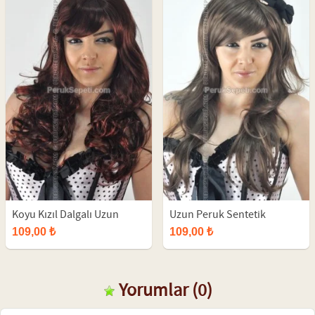
Koyu Kızıl Dalgalı Uzun
Uzun Peruk Sentetik
Peruk
109,00 ₺
109,00 ₺
Yorumlar
(0)