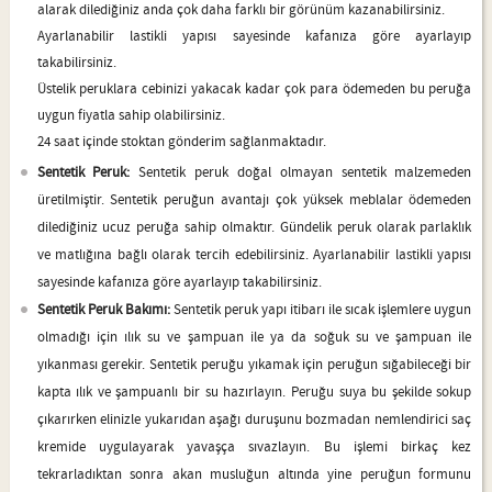
alarak dilediğiniz anda çok daha farklı bir görünüm kazanabilirsiniz.
Ayarlanabilir lastikli yapısı sayesinde kafanıza göre ayarlayıp
takabilirsiniz.
Üstelik peruklara cebinizi yakacak kadar çok para ödemeden bu peruğa
uygun fiyatla sahip olabilirsiniz.
24 saat içinde stoktan gönderim sağlanmaktadır.
Sentetik Peruk:
Sentetik peruk doğal olmayan sentetik malzemeden
üretilmiştir. Sentetik peruğun avantajı çok yüksek meblalar ödemeden
dilediğiniz ucuz peruğa sahip olmaktır. Gündelik peruk olarak parlaklık
ve matlığına bağlı olarak tercih edebilirsiniz. Ayarlanabilir lastikli yapısı
sayesinde kafanıza göre ayarlayıp takabilirsiniz.
Sentetik Peruk Bakımı:
Sentetik peruk yapı itibarı ile sıcak işlemlere uygun
olmadığı için ılık su ve şampuan ile ya da soğuk su ve şampuan ile
yıkanması gerekir. Sentetik peruğu yıkamak için peruğun sığabileceği bir
kapta ılık ve şampuanlı bir su hazırlayın. Peruğu suya bu şekilde sokup
çıkarırken elinizle yukarıdan aşağı duruşunu bozmadan nemlendirici saç
kremide uygulayarak yavaşça sıvazlayın. Bu işlemi birkaç kez
tekrarladıktan sonra akan musluğun altında yine peruğun formunu