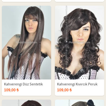
Kahverengi Düz Sentetik
Kahverengi Kıvırcık Peruk
Uzun Peruk
Sentetik
109,00 ₺
109,00 ₺