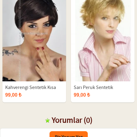
Kahverengi Sentetik Kısa
Sarı Peruk Sentetik
Bayan Peruk
99,00 ₺
99,00 ₺
Yorumlar
(0)