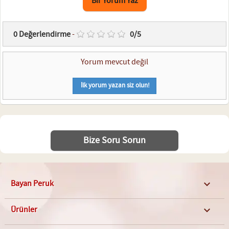
Bir Yorum Yaz
0
Değerlendirme
-
0
/
5
Yorum mevcut değil
İlk yorum yazan siz olun!
Bize Soru Sorun
Bayan Peruk

Ürünler
