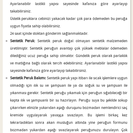
Ayarlanabilir lastikli yapısı sayesinde kafanıza göre ayarlayıp
takabilirsiniz.
Üstelik peruklara cebinizi yakacak kadar çok para ödemeden bu peruğa
uygun fiyatla sahip olabilirsiniz.
24 saat içinde stoktan gönderim sağlanmaktadır.
Sentetik Peruk:
Sentetik peruk doğal olmayan sentetik malzemeden
üretilmiştir. Sentetik peruğun avantajı çok yüksek meblalar ödemeden
dilediğiniz ucuz peruğa sahip olmaktır. Gündelik peruk olarak parlaklık
ve matlığına bağlı olarak tercih edebilirsiniz. Ayarlanabilir lastikli yapısı
sayesinde kafanıza göre ayarlayıp takabilirsiniz.
Sentetik Peruk Bakımı:
Sentetik peruk yapı itibarı ile sıcak işlemlere uygun
olmadığı için ılık su ve şampuan ile ya da soğuk su ve şampuan ile
yıkanması gerekir. Sentetik peruğu yıkamak için peruğun sığabileceği bir
kapta ılık ve şampuanlı bir su hazırlayın. Peruğu suya bu şekilde sokup
çıkarırken elinizle yukarıdan aşağı duruşunu bozmadan nemlendirici saç
kremide uygulayarak yavaşça sıvazlayın. Bu işlemi birkaç kez
tekrarladıktan sonra akan musluğun altında yine peruğun formunu
bozmadan yukardan aşağı sıvazlayarak peruğunuzu durulayın. Çok