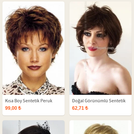
Kısa Boy Sentetik Peruk
Doğal Görünümlü Sentetik
Peruk
99,00 ₺
62,71 ₺