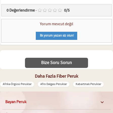
0
Değerlendirme
-
0
/
5
Yorum mevcut değil
İlk yorum yazan siz olun!
Bize Soru Sorun
Daha Fazla Fiber Peruk
Afrika Örgüsü Peruklar
Afro Dalgası Peruklar
Kabartmalı Peruklar
Bayan Peruk
