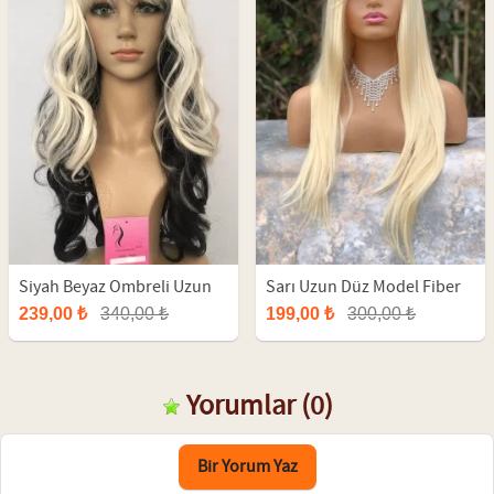
Siyah Beyaz Ombreli Uzun
Sarı Uzun Düz Model Fiber
Fiber Peruk
Peruk
239,00 ₺
340,00 ₺
199,00 ₺
300,00 ₺
Yorumlar
(0)
Bir Yorum Yaz