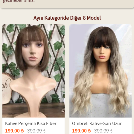
gezinebilirsiniz.
Aynı Kategoride Diğer 8 Model
Kahve Perçemli Kısa Fiber
Ombreli Kahve-Sarı Uzun
Peruk
Fiber Peruk
199,00 ₺
300,00 ₺
199,00 ₺
300,00 ₺