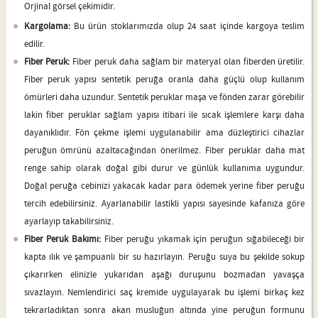
Orjinal görsel çekimidir.
Kargolama:
Bu ürün stoklarımızda olup 24 saat içinde kargoya teslim
edilir.
Fiber Peruk:
Fiber peruk daha sağlam bir materyal olan fiberden üretilir.
Fiber peruk yapısı sentetik peruğa oranla daha güçlü olup kullanım
ömürleri daha uzundur. Sentetik peruklar maşa ve fönden zarar görebilir
lakin fiber peruklar sağlam yapısı itibari ile sıcak işlemlere karşı daha
dayanıklıdır. Fön çekme işlemi uygulanabilir ama düzleştirici cihazlar
peruğun ömrünü azaltacağından önerilmez. Fiber peruklar daha mat
renge sahip olarak doğal gibi durur ve günlük kullanıma uygundur.
Doğal peruğa cebinizi yakacak kadar para ödemek yerine fiber peruğu
tercih edebilirsiniz. Ayarlanabilir lastikli yapısı sayesinde kafanıza göre
ayarlayıp takabilirsiniz.
Fiber Peruk Bakımı:
Fiber peruğu yıkamak için peruğun sığabileceği bir
kapta ılık ve şampuanlı bir su hazırlayın. Peruğu suya bu şekilde sokup
çıkarırken elinizle yukarıdan aşağı duruşunu bozmadan yavaşça
sıvazlayın. Nemlendirici saç kremide uygulayarak bu işlemi birkaç kez
tekrarladıktan sonra akan musluğun altında yine peruğun formunu