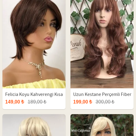
Felicia Koyu Kahverengi Kısa
Uzun Kestane Perçemli Fiber
Fiber Sentetik Peruk
Peruk
149,00 ₺
189,00 ₺
199,00 ₺
300,00 ₺