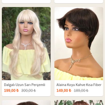
Dalgalı Uzun Sarı Perçemli
Alaina Koyu Kahve Kısa Fiber
Fiber Peruk
Sentetik Peruk
199,00 ₺
300,00 ₺
149,00 ₺
189,00 ₺