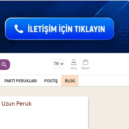

Giriş
Sepet
PARTI PERUKLARI
POSTIŞ
BLOG
k Uzun Peruk