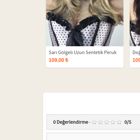
Sarı Gölgeli Uzun Sentetik Peruk
Doğ
Per
109,00 ₺
109
0
Değerlendirme
-
0
/
5