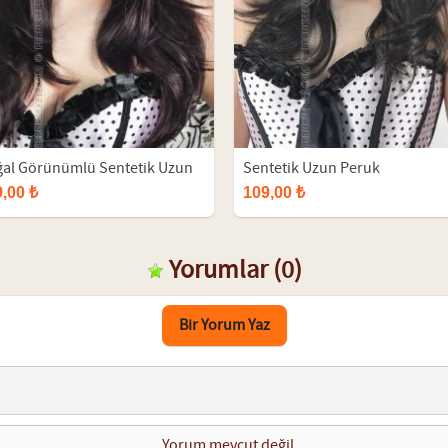
al Görünümlü Sentetik Uzun
Sentetik Uzun Peruk
uk
,00 ₺
109,00 ₺
Yorumlar
(0)
Bir Yorum Yaz
Yorum mevcut değil