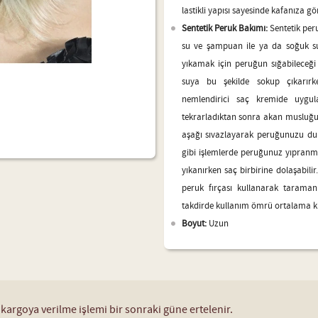
lastikli yapısı sayesinde kafanıza gö
Sentetik Peruk Bakımı:
Sentetik peru
su ve şampuan ile ya da soğuk su
yıkamak için peruğun sığabileceği 
suya bu şekilde sokup çıkarır
nemlendirici saç kremide uygul
tekrarladıktan sonra akan musluğ
aşağı sıvazlayarak peruğunuzu dur
gibi işlemlerde peruğunuz yıpran
yıkanırken saç birbirine dolaşabili
peruk fırçası kullanarak taramanı
takdirde kullanım ömrü ortalama kişiy
Boyut:
Uzun
 kargoya verilme işlemi bir sonraki güne ertelenir.