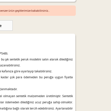
enzer ürün çeşitlerimize bakabilirsiniz..
e
PS485.
 bu şık sentetik peruk modelini satın alarak dilediğiniz
azanabilirsiniz.
de kafanıza göre ayarlayıp takabilirsiniz.
ak kadar çok para ödemeden bu peruğa uygun fiyatla
ğlanmaktadır.
al olmayan sentetik malzemeden üretilmiştir. Sentetik
lar ödemeden dilediğiniz ucuz peruğa sahip olmaktır.
atlığına bağlı olarak tercih edebilirsiniz. Ayarlanabilir