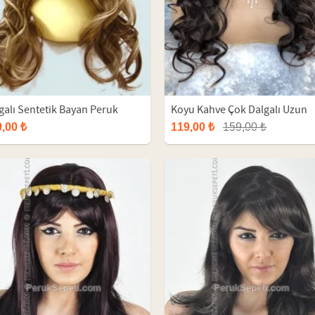
galı Sentetik Bayan Peruk
Koyu Kahve Çok Dalgalı Uzun
Sentetik Peruk
,00 ₺
119,00 ₺
159,00 ₺