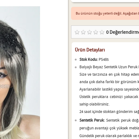
Bu ürünün stoğu yeterli değil. Aşağıdan b
0
Değerlendirm
Ürün Detayları
Stok Kodu:
PS485
Balyajlı Beyaz Sentetik Uzun Peruk 
Size ve tarzınıza en çok hitap eden
anda çok daha farklı bir görünüm k
Ayarlanabilir lastikli yapısı sayesin
Üstelik peruklara cebinizi yakac
sahip olabilirsiniz.
24 saat içinde stoktan gönderim sa
Sentetik Peruk:
Sentetik peruk doğ
peruğun avantajı çok yüksek mebla
Gündelik peruk olarak parlaklık ve m