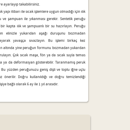
re ayarlayıp takabilirsiniz.
k yapı itibarı ile sıcak işlemlere uygun olmadığı için ılık
 ve şampuan ile yıkanması gerekir. Sentetik peruğu
bir kapta ılık ve şampuanlı bir su hazırlayın. Peruğu
ken elinizle yukarıdan aşağı duruşunu bozmadan
ayarak yavaşça sıvazlayın. Bu işlemi birkaç kez
un altında yine peruğun formunu bozmadan yukardan
ulayın. Çok sıcak maşa, fön ya da sıcak suyla temas
ma ya da deformasyan gösterebilir. Taranmamış peruk
r. Bu yüzden peruğunuzu geniş dişli ve toplu iğne uçlu
z önerilir. Doğru kullanıldığı ve doğru temizlendiği
e bağlı olarak 6 ay ile 1 yıl arasıdır.