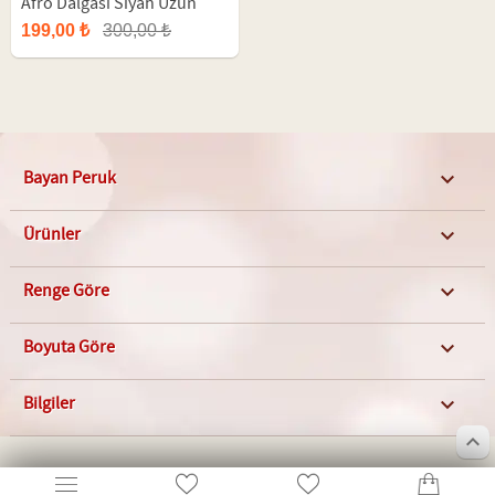
Afro Dalgası Siyah Uzun
Fiber Peruk
199,00 ₺
300,00 ₺
Bayan Peruk

Ürünler

Renge Göre

Boyuta Göre

Bilgiler

