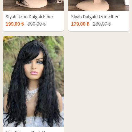
Siyah Uzun Dalgalı Fiber
Siyah Dalgalı Uzun Fiber
Peruk
Peruk
199,00 ₺
300,00 ₺
179,00 ₺
280,00 ₺