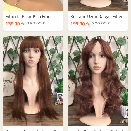
Filberta Bakır Kısa Fiber
Kestane Uzun Dalgalı Fiber
Peruk
Peruk
139,00 ₺
189,00 ₺
199,00 ₺
300,00 ₺