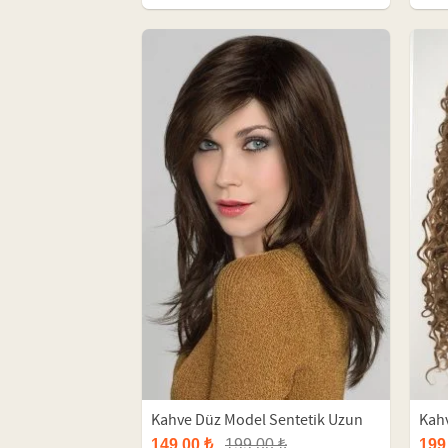
Kahve Düz Model Sentetik Uzun
Kahv
Peruk
149,00 ₺
199,00 ₺
199