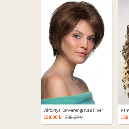
Viktoriya Kahverengi Kısa Fiber
Kahv
Sentetik Peruk
Fibe
189,00 ₺
289,00 ₺
159