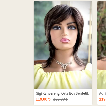
Gigi Kahverengi Orta Boy Sentetik
Adri
Peruk
Sent
119,00 ₺
159,00 ₺
119