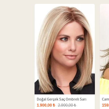
Doğal Gerçek Saç Ombreli Sarı
Came
Orta Peruk
Fibe
1.900,00 ₺
2.900,00 ₺
159