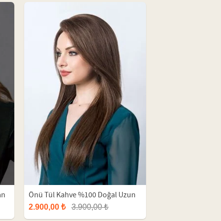
an
Önü Tül Kahve %100 Doğal Uzun
Peruk
2.900,00 ₺
3.900,00 ₺