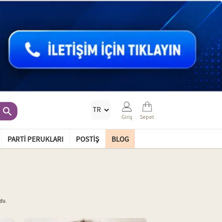

Giriş
Sepet
PARTI PERUKLARI
POSTIŞ
BLOG
du.