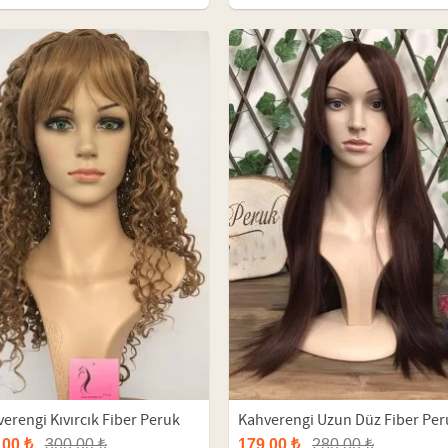
erengi Kıvırcık Fiber Peruk
Kahverengi Uzun Düz Fiber Per
,00 ₺
300,00 ₺
179,00 ₺
280,00 ₺