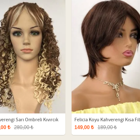
erengi Sarı Ombreli Kıvırcık
Felicia Koyu Kahverengi Kısa Fi
r Peruk
Sentetik Peruk
,00 ₺
280,00 ₺
149,00 ₺
189,00 ₺