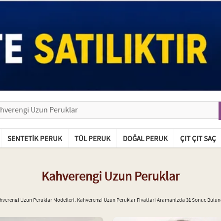
SENTETIK PERUK
TÜL PERUK
DOĞAL PERUK
ÇIT ÇIT SAÇ
Kahverengi Uzun Peruklar
hverengi Uzun Peruklar Modelleri, Kahverengi Uzun Peruklar Fiyatlari Aramanizda 31 Sonuc Bulun