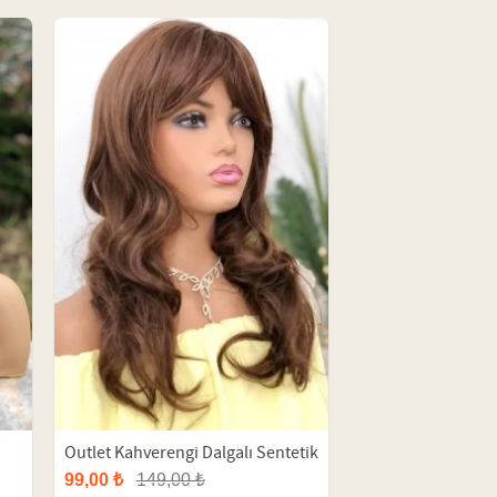
Outlet Kahverengi Dalgalı Sentetik
Uzun Peruk
99,00 ₺
149,00 ₺