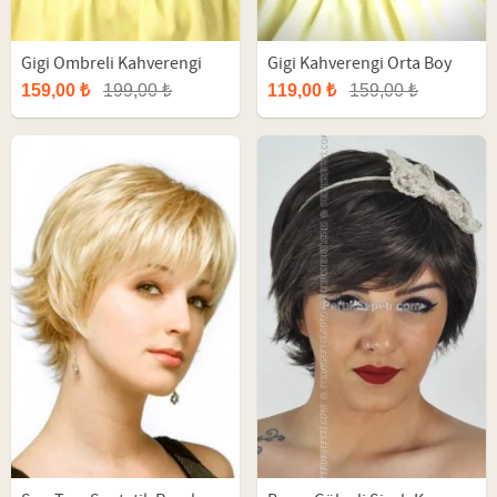
Gigi Ombreli Kahverengi
Gigi Kahverengi Orta Boy
Uzun Fiber Peruk
Sentetik Peruk
159,00 ₺
199,00 ₺
119,00 ₺
159,00 ₺